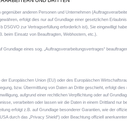
RARBEITERN UND DRITTEN
 gegenüber anderen Personen und Unternehmen (Auftragsverarbeitern 
 gewähren, erfolgt dies nur auf Grundlage einer gesetzlichen Erlaubnis
. b DSGVO zur Vertragserfüllung erforderlich ist), Sie eingewilligt habe
B. beim Einsatz von Beauftragten, Webhostern, etc.).
auf Grundlage eines sog. „Auftragsverarbeitungsvertrages“ beauftrage
halb der Europäischen Union (EU) oder des Europäischen Wirtschafts
gung, bzw. Übermittlung von Daten an Dritte geschieht, erfolgt dies 
inwilligung, aufgrund einer rechtlichen Verpflichtung oder auf Grundl
aubnisse, verarbeiten oder lassen wir die Daten in einem Drittland nu
eitung erfolgt z.B. auf Grundlage besonderer Garantien, wie der offizi
SA durch das „Privacy Shield“) oder Beachtung offiziell anerkannter s