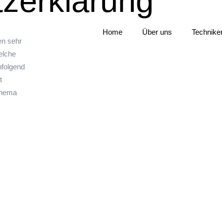
zerklärung
Home
Über uns
Technike
n sehr
elche
hfolgend
t
Thema